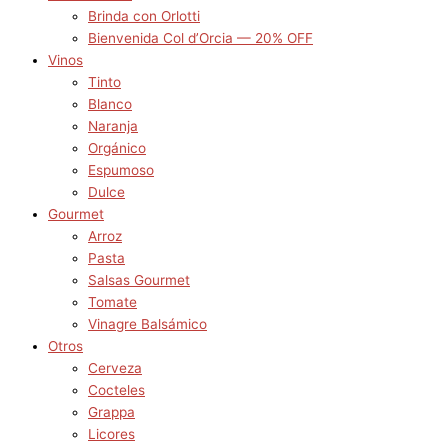
Brinda con Orlotti
Bienvenida Col d’Orcia — 20% OFF
Vinos
Tinto
Blanco
Naranja
Orgánico
Espumoso
Dulce
Gourmet
Arroz
Pasta
Salsas Gourmet
Tomate
Vinagre Balsámico
Otros
Cerveza
Cocteles
Grappa
Licores