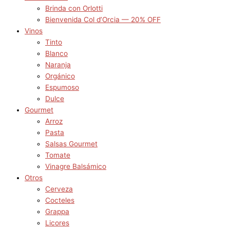
Brinda con Orlotti
Bienvenida Col d’Orcia — 20% OFF
Vinos
Tinto
Blanco
Naranja
Orgánico
Espumoso
Dulce
Gourmet
Arroz
Pasta
Salsas Gourmet
Tomate
Vinagre Balsámico
Otros
Cerveza
Cocteles
Grappa
Licores