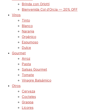
Brinda con Orlotti
Bienvenida Col d’Orcia — 20% OFF
Vinos
Tinto
Blanco
Naranja
Orgánico
Espumoso
Dulce
Gourmet
Arroz
Pasta
Salsas Gourmet
Tomate
Vinagre Balsámico
Otros
Cerveza
Cocteles
Grappa
Licores